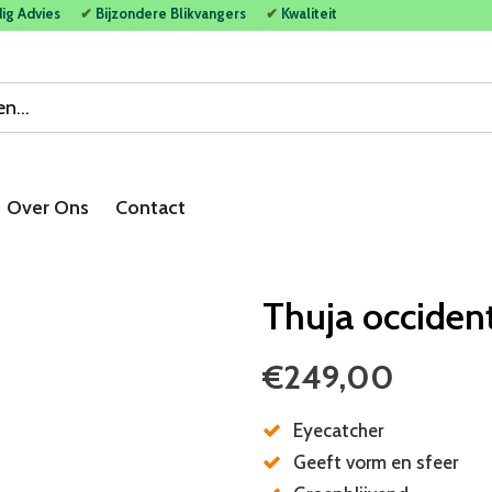
dig Advies
✔
Bijzondere Blikvangers
✔
Kwaliteit
Over Ons
Contact
Thuja occident
€249,00
Eyecatcher
Geeft vorm en sfeer