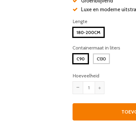
Groenblijvend
Luxe en moderne uitstra
Lengte
180-200CM
Containermaat in liters
C90
C130
Hoeveelheid
-
+
TOEV