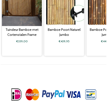
Tuindeur Bamboe met
Bamboe Poort Naturel
Bamboe Po
Cortenstalen Frame
Jumbo
Ju
€339,00
€439,95
€44