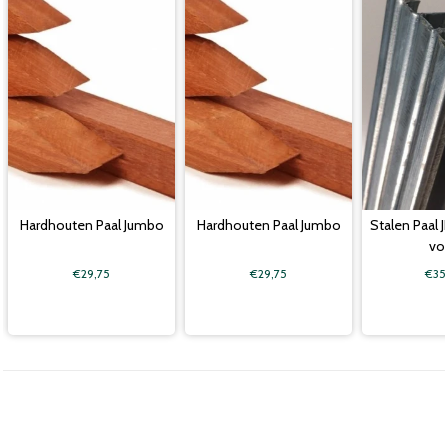
Hardhouten Paal Jumbo
Hardhouten Paal Jumbo
Stalen Paal J
vo
€29,75
€29,75
€35