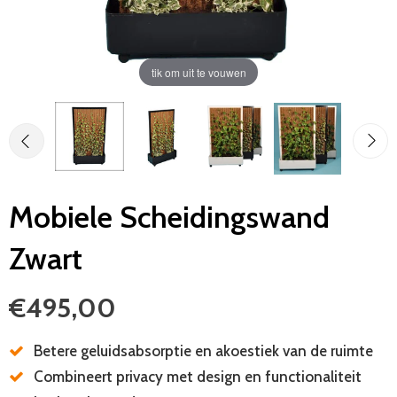
Taxus baccata Kegel
Japanse Esdoorns
tik om uit te vouwen
Taxus baccata Spiraal
Bodembedekkers
Thuja occidentalis 'Yellow Ribbon' Spiraal
Snoei Gereedschap
Thuja occidentalis Brabant Spiraal
Mobiele Scheidingswand
Bolvormen
Zwart
Osmanthus burckwoodii bol
Prunus lusitanica Angustifolia bollen
€495,00
Taxus bollen
Betere geluidsabsorptie en akoestiek van de ruimte
Combineert privacy met design en functionaliteit
Ilex crenata bollen