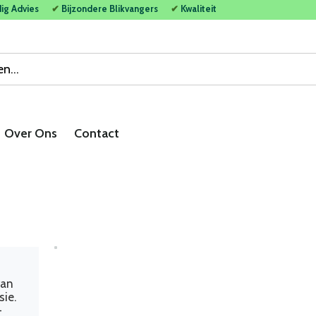
dig Advies
✔
Bijzondere Blikvangers
✔
Kwaliteit
Over Ons
Contact
van
ie.
-