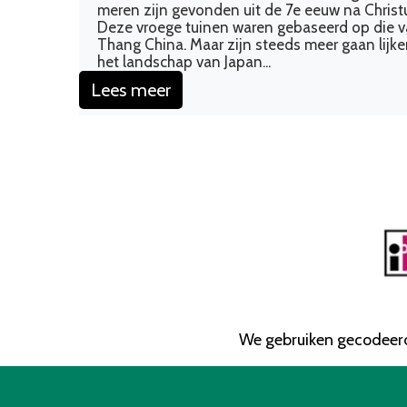
meren zijn gevonden uit de 7e eeuw na Christ
Deze vroege tuinen waren gebaseerd op die 
Taxus baccata Kegel
Japanse Esdoorns
Thang China. Maar zijn steeds meer gaan lijk
het landschap van Japan...
Taxus baccata Spiraal
Bodembedekkers
Lees meer
Thuja occidentalis 'Yellow Ribbon' Spiraal
Snoei Gereedschap
Thuja occidentalis Brabant Spiraal
Bolvormen
Osmanthus burckwoodii bol
Prunus lusitanica Angustifolia bollen
We gebruiken gecodeerd
Taxus bollen
Ilex crenata bollen