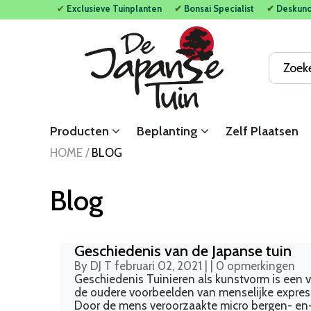
✔
Exclusieve Tuinplanten
✔
Bonsai Specialist
✔
Deskun
Bonsai Bomen
Planten
Bonsai Bomen
Bamboe Schuttingen
Mobiele Scheidingswand Zwart
Rieten Parasols
Ilex crenata Kinme
Vormbomen
Schuttingen
Houten Schuttingen
Mobiele Scheidingswand Grijs
Ilex Crenata Bonsai Boom
Bolvormen
Tuinhekken
Scheidingswanden
Mobiele Scheidingswand Wit
Producten
Beplanting
Zelf Plaatsen
HOME
/
BLOG
Bonsai Boom Pinus
Heesters
Bamboematten
Parasols
Blog
Taxus Bonsai Boom
Haagplanten
Tuindeuren
Carpinus betulus
Siergrassen
Tuinpalen
Geschiedenis van de Japanse tuin
Prunus lusitanica Bonsai Boom
Klimplanten
Montage materialen
By DJ T
februari 02, 2021 |
|
0 opmerkingen
Geschiedenis Tuinieren als kunstvorm is een 
de oudere voorbeelden van menselijke express
Vormbomen
Bamboe
Onderhoudsproducten
Door de mens veroorzaakte micro bergen- en